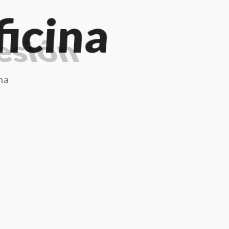
icina
na